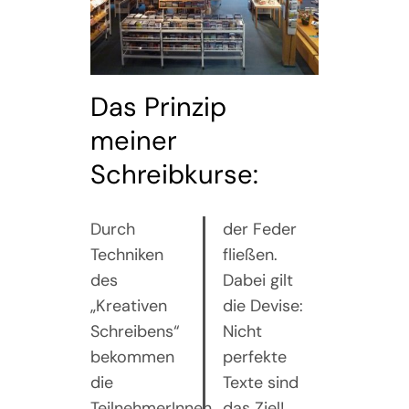
Das Prinzip
meiner
Schreibkurse:
Durch
der Feder
Techniken
fließen.
des
Dabei gilt
„Kreativen
die Devise:
Schreibens“
Nicht
bekommen
perfekte
die
Texte sind
TeilnehmerInnen
das Ziel!