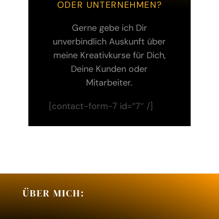
ODER UNTERNEHMEN?
Gerne gebe ich Dir
unverbindlich Auskunft über
meine Kreativkurse für Dich,
Deine Kunden oder
Mitarbeiter.
[contact-form-7 id=“7″ /]
ÜBER MICH: