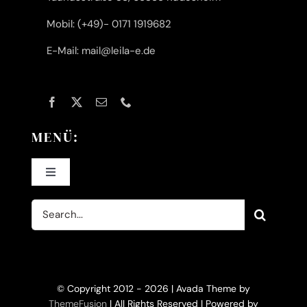
Mobil: (+49)- 0171 1919682
E-Mail: mail@leila-e.de
MENÜ:
Toggle
Navigation
Suche
Home
nach:
KI-Filme
© Copyright 2012 - 2026 | Avada Theme by
Filme
ThemeFusion
| All Rights Reserved | Powered by