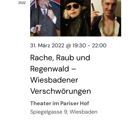
2022
Ansich
Über mich
Naviga
Writers‘ Tech
Kontakt
31. März 2022 @ 19:30
-
22:00
Rache, Raub und
Datenschutz
Regenwald –
Impressum
Wiesbadener
Verschwörungen
Theater im Pariser Hof
Spiegelgasse 9, Wiesbaden