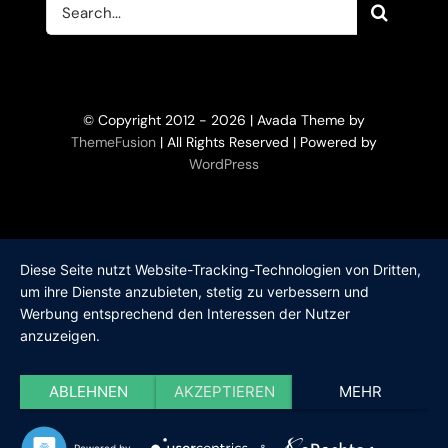
Suche
Home
nach:
KI-Filme
© Copyright 2012 - 2026 | Avada Theme by
Filme
ThemeFusion
| All Rights Reserved | Powered by
WordPress
KI-Trainerin
Bücher
Diese Seite nutzt Website-Tracking-Technologien von Dritten,
um ihre Dienste anzubieten, stetig zu verbessern und
Werbung entsprechend den Interessen der Nutzer
Bühne
anzuzeigen.
ABLEHNEN
AKZEPTIEREN
MEHR
Über mich
Powered by
&