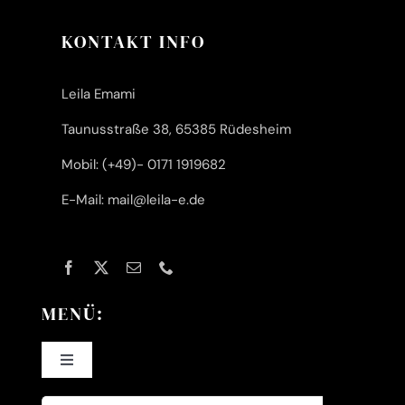
KONTAKT INFO
Leila Emami
Taunusstraße 38, 65385 Rüdesheim
Mobil: (+49)- 0171 1919682
E-Mail: mail@leila-e.de
MENÜ:
Toggle
Navigation