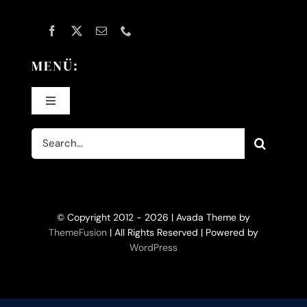
MENÜ:
Toggle
Navigation
Suche
Home
nach:
KI-Filme
© Copyright 2012 - 2026 | Avada Theme by
Filme
ThemeFusion
| All Rights Reserved | Powered by
WordPress
KI-Trainerin