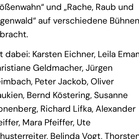
ößenwahn“ und „Rache, Raub und
genwald“ auf verschiedene Bühne
bracht.
t dabei: Karsten Eichner, Leila Emam
ristiane Geldmacher
,
Jürgen
eimbach
,
Peter Jackob
, Oliver
aukien,
Bernd Köstering
,
Susanne
onenberg
,
Richard Lifka
,
Alexander
eiffer
,
Mara Pfeiffer
,
Ute
husterreiter,
Belinda Vogt
, Thorste