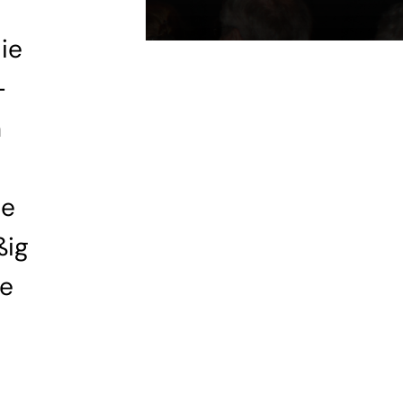
die
-
m
te
ßig
ie