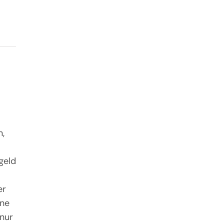
,
geld
er
äne
 nur