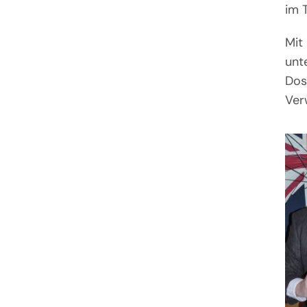
im 
Mit
unt
Dos
Ver