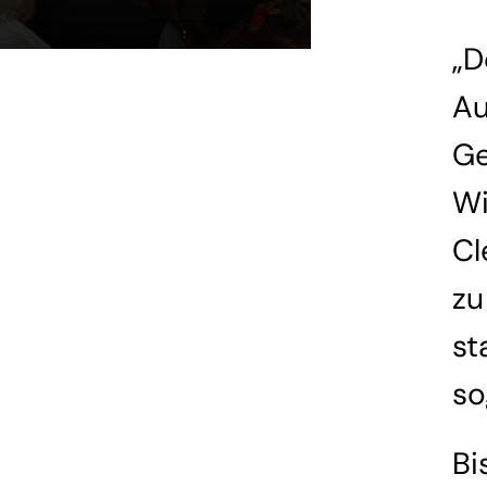
„
D
Au
Ge
Wi
Cl
zu
st
so
Bi