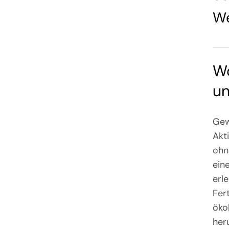
W
Wo
un
Gew
Akt
ohne
ein
erl
Fer
öko
her