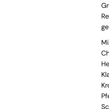
Gr
Re
ge
Mi
Ch
H
Kl
Kr
Pf
Sc