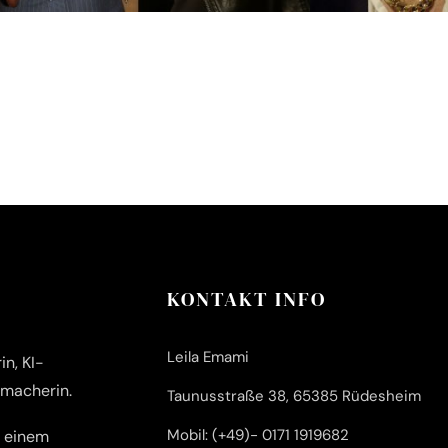
KONTAKT INFO
Leila Emami
n, KI-
emacherin.
Taunusstraße 38, 65385 Rüdesheim
Mobil: (+49)- 0171 1919682
n einem