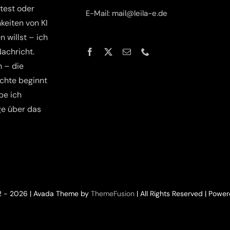
test oder
E-Mail: mail@leila-e.de
keiten von KI
n willst – ich
Nachricht.
h – die
chte beginnt
be ich
e über das
2 - 2026 | Avada Theme by
ThemeFusion
| All Rights Reserved | Powe