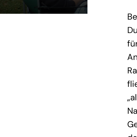
Be
Du
fü
An
Ra
fl
„a
Na
Ge