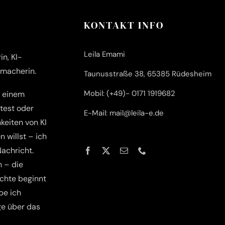
KONTAKT INFO
Leila Emami
n, KI-
emacherin.
Taunusstraße 38, 65385 Rüdesheim
Mobil: (+49)- 0171 1919682
n einem
test oder
E-Mail: mail@leila-e.de
keiten von KI
n willst – ich
Nachricht.
h – die
chte beginnt
be ich
e über das