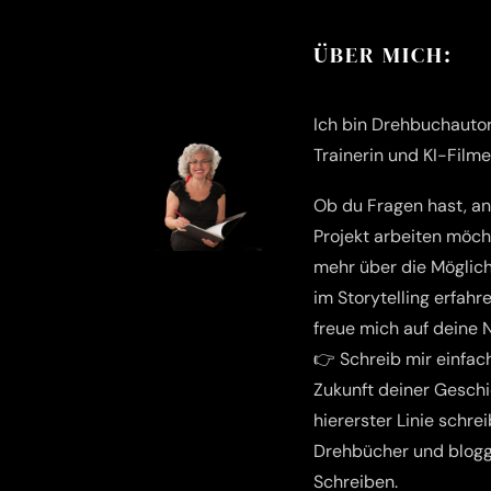
ÜBER MICH:
Ich bin Drehbuchautori
Trainerin und KI-Film
Ob du Fragen hast, a
Projekt arbeiten möch
mehr über die Möglich
im Storytelling erfahre
freue mich auf deine 
👉 Schreib mir einfac
Zukunft deiner Geschi
hier
erster Linie schrei
Drehbücher und blogg
Schreiben.