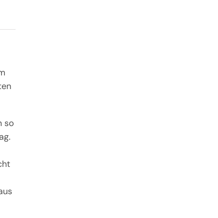
im
ten
n so
ag.
cht
aus