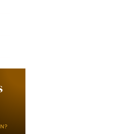
s
EN?