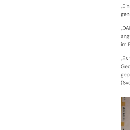
„Ei
gen
„DA
ang
im F
„Es
Ged
gep
(Sve