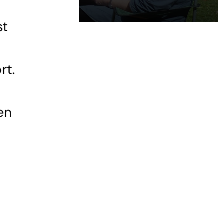
st
rt.
en