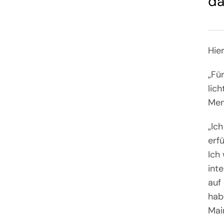
da
Hie
„Fü
lic
Men
„Ic
erf
Ich
int
auf
hab
Mai