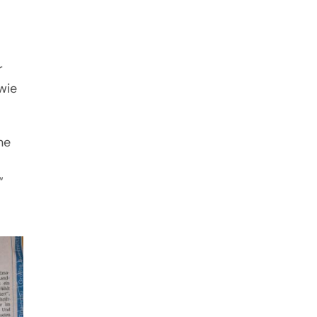
r
wie
ne
“