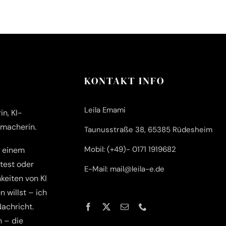
KONTAKT INFO
Leila Emami
n, KI-
emacherin.
Taunusstraße 38, 65385 Rüdesheim
Mobil: (+49)- 0171 1919682
n einem
test oder
E-Mail: mail@leila-e.de
keiten von KI
n willst – ich
Nachricht.
h – die