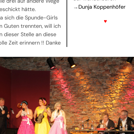
lle drei auf andere Wege
→
Dunja Koppenhöfer
eschickt hätte.
a sich die Spunde-Girls
♥
m Guten trennten, will ich
n dieser Stelle an diese
olle Zeit erinnern !! Danke