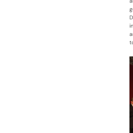
a
g
D
i
a
t