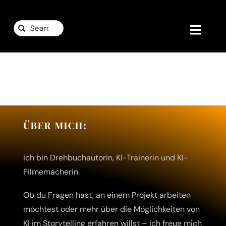
Zum
Inhalt
Suche
springen
Toggl
nach:
Navig
Home
KI-Filme
Filme
ÜBER MICH:
KI-Trainerin
Ich bin Drehbuchautorin, KI-Trainerin und KI-
Filmemacherin.
Bücher
Ob du Fragen hast, an einem Projekt arbeiten
Bühne
möchtest oder mehr über die Möglichkeiten von
KI im Storytelling erfahren willst – ich freue mich