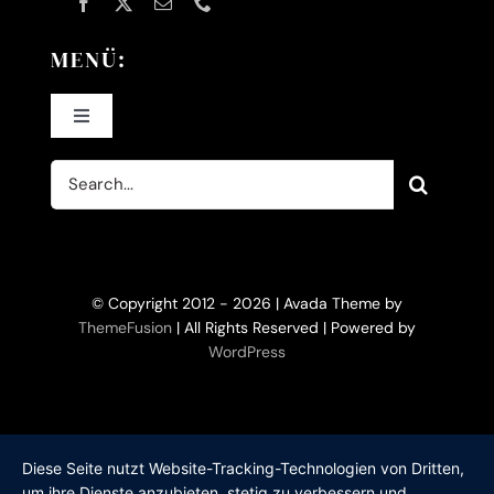
MENÜ:
Toggle
Navigation
Suche
Home
nach:
KI-Filme
© Copyright 2012 - 2026 | Avada Theme by
Filme
ThemeFusion
| All Rights Reserved | Powered by
WordPress
KI-Trainerin
Bücher
Diese Seite nutzt Website-Tracking-Technologien von Dritten,
um ihre Dienste anzubieten, stetig zu verbessern und