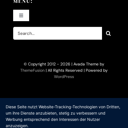
MENÜ:
Toggle
Navigation
Suche
Home
nach:
KI-Filme
© Copyright 2012 - 2026 | Avada Theme by
Filme
ThemeFusion
| All Rights Reserved | Powered by
WordPress
KI-Trainerin
Bücher
Diese Seite nutzt Website-Tracking-Technologien von Dritten,
um ihre Dienste anzubieten, stetig zu verbessern und
Werbung entsprechend den Interessen der Nutzer
Bühne
anzuzeigen.